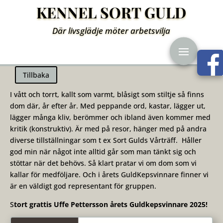
KENNEL SORT GULD
Där livsglädje möter arbetsvilja
Tillbaka
I vått och torrt, kallt som varmt, blåsigt som stiltje så finns
dom där, år efter år. Med peppande ord, kastar, lägger ut,
lägger många kliv, berömmer och ibland även kommer med
kritik (konstruktiv). Är med på resor, hänger med på andra
diverse tillställningar som t ex Sort Gulds Vårträff. Håller
god min när något inte alltid går som man tänkt sig och
stöttar när det behövs. Så klart pratar vi om dom som vi
kallar för medföljare. Och i årets GuldKepsvinnare finner vi
är en väldigt god representant för gruppen.
S
tort grattis Uffe Pettersson årets Guldkepsvinnare 2025!