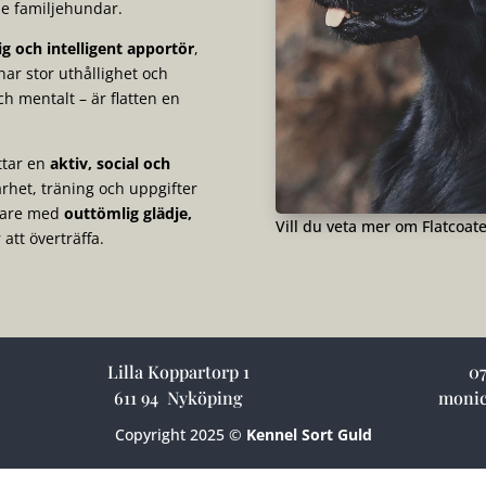
ade familjehundar.
lig och intelligent apportör
,
har stor uthållighet och
ch mentalt – är flatten en
ttar en
aktiv, social och
rhet, träning och uppgifter
agare med
outtömlig glädje,
Vill du veta mer om Flatcoat
 att överträffa.
Lilla Koppartorp 1
07
611 94 Nyköping
monic
Copyright 2025 ©
Kennel Sort Guld