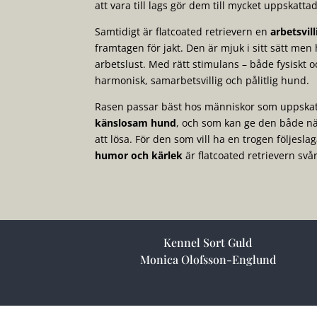
att vara till lags gör dem till mycket uppskatt
Samtidigt är flatcoated retrievern en
arbetsvil
framtagen för jakt. Den är mjuk i sitt sätt men 
arbetslust. Med rätt stimulans – både fysiskt o
harmonisk, samarbetsvillig och pålitlig hund.
Rasen passar bäst hos människor som uppska
känslosam hund
, och som kan ge den både nä
att lösa. För den som vill ha en trogen följesl
humor och kärlek
är flatcoated retrievern svår
Kennel Sort Guld
Monica Olofsson-Englund