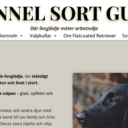
NNEL SORT G
Där livsglädje möter arbetsvilja
kenneln
Valpkullar
Om Flatcoated Retriever
So
e livsglädje
, sin
ständigt
or och livet i stort.
a valpen
– glad, nyfiken och
änniskor och andra djur med
 band till sin familj och trivs
 Deras stora hjärta och vilja