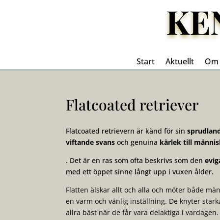
KE
Start
Aktuellt
Om 
Flatcoated retriever
Flatcoated retrievern är känd för sin
sprudland
viftande svans
och genuina
kärlek till människ
. Det är en ras som ofta beskrivs som den
evig
med ett öppet sinne långt upp i vuxen ålder.
Flatten älskar allt och alla och möter både m
en varm och vänlig inställning. De knyter starka
allra bäst när de får vara delaktiga i vardagen.