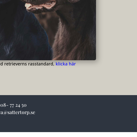
ed retrieverns rasstandard,
klicka här
08- 77 24 50
a@sattertorp.se