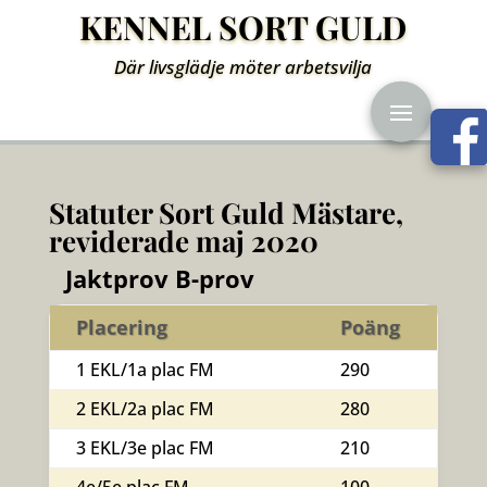
KENNEL SORT GULD
Där livsglädje möter arbetsvilja
Statuter Sort Guld Mästare,
reviderade maj 2020
Jaktprov B-prov
Placering
Poäng
1 EKL/1a plac FM
290
2 EKL/2a plac FM
280
3 EKL/3e plac FM
210