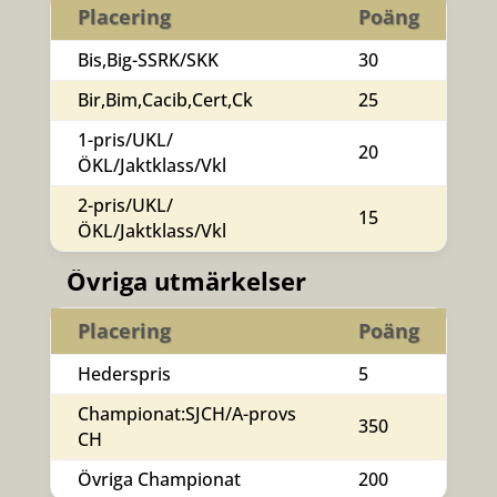
Placering
Poäng
Bis,Big-SSRK/SKK
30
Bir,Bim,Cacib,Cert,Ck
25
1-pris/UKL/
20
ÖKL/Jaktklass/Vkl
2-pris/UKL/
15
ÖKL/Jaktklass/Vkl
Övriga utmärkelser
Placering
Poäng
Hederspris
5
Championat:SJCH/A-provs
350
CH
Övriga Championat
200