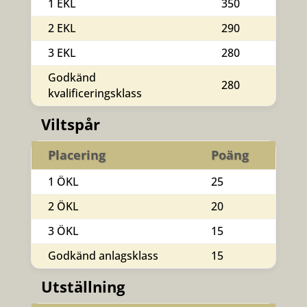
1 EKL
350
2 EKL
290
3 EKL
280
Godkänd
280
kvalificeringsklass
Viltspår
Placering
Poäng
1 ÖKL
25
2 ÖKL
20
3 ÖKL
15
Godkänd anlagsklass
15
Utställning