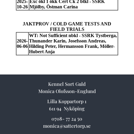
Kennel Sort Guld
Monica Olofsson-Englund
Lilla Koppartorp 1
611 94 Nyköping
0708- 77 24 50
monica@sattertorp.se