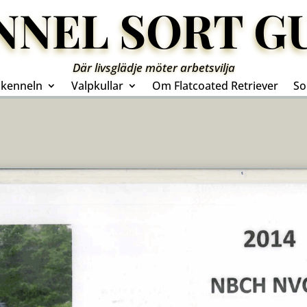
NNEL SORT G
Där livsglädje möter arbetsvilja
kenneln
Valpkullar
Om Flatcoated Retriever
So