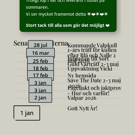
Troligt löp i vår och leverans i slutet på
sommaren.
Vi ser mycket framemot detta 🌟❤️🌟❤️🌟
Stort tack till alla som gör det möjligt
❤️
Senaste nyheterna
28 jul
Kommande Valpkull
1-års träff för kullen
16 mar
efter Blå och Nalle 2
Inbjudan till Sort
maj 2026
25 feb
Guld Vårträff 2-3 maj
18 feb
Uppvaktning Vicki
17 feb
Ny hemsida
Save The Date 2-3 maj
3 jan
2026
Fågeljakt och jaktprov
3 jan
- Hur och varför!
2 jan
Valpar 2026
Gott Nytt År!
1 jan