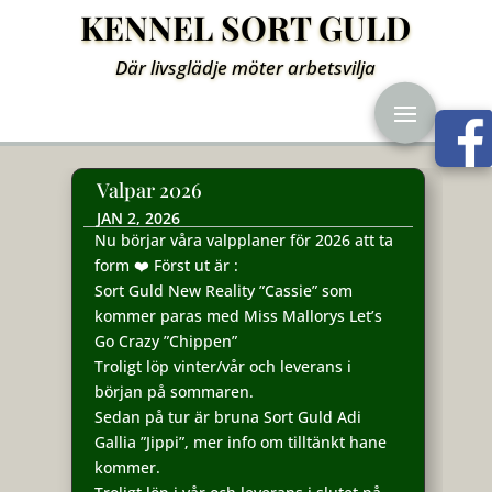
KENNEL SORT GULD
Där livsglädje möter arbetsvilja
Valpar 2026
JAN 2, 2026
Nu börjar våra valpplaner för 2026 att ta
form ❤️ Först ut är :
Sort Guld New Reality ”Cassie” som
kommer paras med Miss Mallorys Let’s
Go Crazy ”Chippen”
Troligt löp vinter/vår och leverans i
början på sommaren.
Sedan på tur är bruna Sort Guld Adi
Gallia ”Jippi”, mer info om tilltänkt hane
kommer.